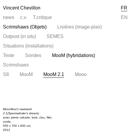
Vincent Chevillon
FR
news
c.v.
T.critique
EN
Scrimshaws (Objets)
Lisières (image-plan)
Outpost (in situ)
SEMES
Situations (installations)
Texte
Sondes
MooM (hybridations)
Scrimshaws
S8
MooM
MooM 2.1
Mooo
Moonfleet's matriarch
2.1(Spermwhaler's dream)
,
acier, pierre calcaire, bois, clou, filet,
corde,
550 x 700 x 830 cm,
2012