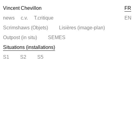
Vincent Chevillon
FR
news
c.v.
T.critique
EN
Scrimshaws (Objets)
Lisières (image-plan)
Outpost (in situ)
SEMES
Situations (installations)
S1
S2
S5