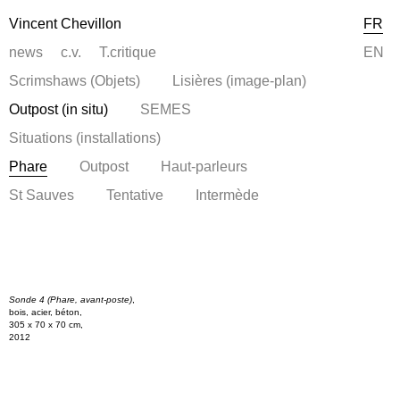
Vincent Chevillon
FR
news
c.v.
T.critique
EN
Scrimshaws (Objets)
Lisières (image-plan)
Outpost (in situ)
SEMES
Situations (installations)
Phare
Outpost
Haut-parleurs
St Sauves
Tentative
Intermède
Sonde 4 (Phare, avant-poste)
,
bois, acier, béton,
305 x 70 x 70 cm,
2012