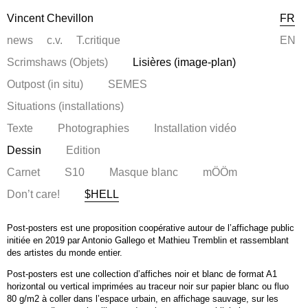
Vincent Chevillon
FR
news
c.v.
T.critique
EN
Scrimshaws (Objets)
Lisières (image-plan)
Outpost (in situ)
SEMES
Situations (installations)
Texte
Photographies
Installation vidéo
Dessin
Edition
Carnet
S10
Masque blanc
mÖÖm
Don’t care!
$HELL
Post-posters est une proposition coopérative autour de l’affichage public
initiée en 2019 par Antonio Gallego et Mathieu Tremblin et rassemblant
des artistes du monde entier.
Post-posters est une collection d’affiches noir et blanc de format A1
horizontal ou vertical imprimées au traceur noir sur papier blanc ou fluo
80 g/m2 à coller dans l’espace urbain, en affichage sauvage, sur les