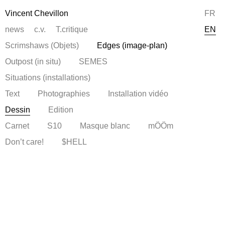
Vincent Chevillon
FR
news
c.v.
T.critique
EN
Scrimshaws (Objets)
Edges (image-plan)
Outpost (in situ)
SEMES
Situations (installations)
Text
Photographies
Installation vidéo
Dessin
Edition
Carnet
S10
Masque blanc
mÖÖm
Don’t care!
$HELL